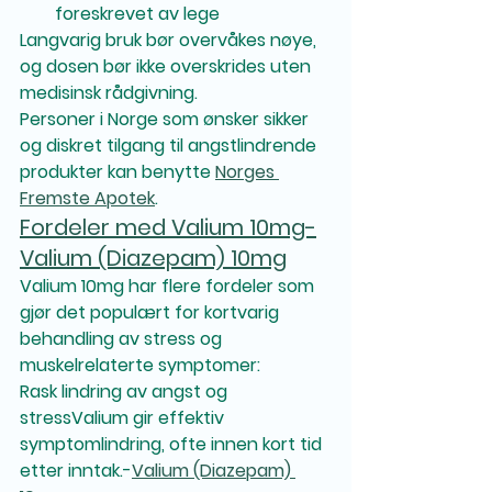
foreskrevet av lege
Langvarig bruk bør overvåkes nøye, 
og dosen bør ikke overskrides uten 
medisinsk rådgivning.
Personer i Norge som ønsker sikker 
og diskret tilgang til angstlindrende 
produkter kan benytte 
Norges 
Fremste Apotek
.
Fordeler med Valium 10mg-
Valium (Diazepam) 10mg
Valium 10mg har flere fordeler som 
gjør det populært for kortvarig 
behandling av stress og 
muskelrelaterte symptomer:
Rask lindring av angst og 
stress
Valium gir effektiv 
symptomlindring, ofte innen kort tid 
etter inntak.-
Valium (Diazepam) 