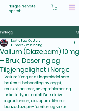
Norges fremste
apotek
Innlegg
Exotic Paw Cattery
13. mars
2 min lesing
Valium (Diazepam) 10mg
– Bruk, Dosering og
Tilgjengelighet i Norge
Valium 10mg
 er et legemiddel som 
brukes til behandling av angst, 
muskelspasmer, søvnproblemer og 
enkelte typer anfall. Den aktive 
ingrediensen, 
diazepam
, tilhører 
benzodiazepin-familien og virker 