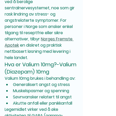
ved å berolige 
sentralnervesystemet, noe som gir 
rask lindring av stress- og 
angstrelaterte symptomer. For 
personer i Norge som ønsker enkel 
tilgang til reseptfrie eller sikre 
alternativer, tilbyr 
Norges Fremste 
Apotek
 en diskret og praktisk 
nettbasert løsning med levering i 
hele landet.
Hva er Valium 10mg?-Valium 
(Diazepam) 10mg
Valium 10mg brukes i behandling av:
Generalisert angst og stress
Muskelspasmer og spenning
Søvnvansker relatert til angst
Akutte anfall eller panikkanfall
Legemidlet virker ved å øke 
aktiviteten til 
GABA (gamma-