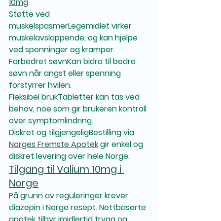
10mg
Støtte ved 
muskelspasmer
Legemidlet virker 
muskelavslappende, og kan hjelpe 
ved spenninger og kramper.
Forbedret søvn
Kan bidra til bedre 
søvn når angst eller spenning 
forstyrrer hvilen.
Fleksibel bruk
Tabletter kan tas ved 
behov, noe som gir brukeren kontroll 
over symptomlindring.
Diskret og tilgjengelig
Bestilling via 
Norges Fremste Apotek
 gir enkel og 
diskret levering over hele Norge.
Tilgang til Valium 10mg i 
Norge
På grunn av reguleringer krever 
diazepin i Norge resept. Nettbaserte 
apotek tilbyr imidlertid trygg og 