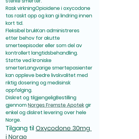
sterke smerter.
Rask virkning
Opioidene i oxycodone 
tas raskt opp og kan gi lindring innen 
kort tid.
Fleksibel bruk
Kan administreres 
etter behov for akutte 
smerteepisoder eller som del av 
kontrollert langtidsbehandling.
Støtte ved kroniske 
smerter
Langvarige smertepasienter 
kan oppleve bedre livskvalitet med 
riktig dosering og medisinsk 
oppfølging.
Diskret og tilgjengelig
Bestilling 
gjennom 
Norges Fremste Apotek
 gir 
enkel og diskret levering over hele 
Norge.
Tilgang til 
Oxycodone 30mg 
i Norge