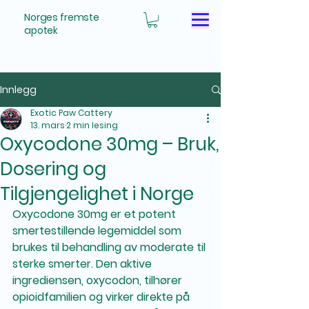
Norges fremste
apotek
Innlegg
Exotic Paw Cattery
13. mars
2 min lesing
Oxycodone 30mg – Bruk,
Dosering og
Tilgjengelighet i Norge
Oxycodone 30mg
 er et potent 
smertestillende legemiddel som 
brukes til behandling av moderate til 
sterke smerter. Den aktive 
ingrediensen, 
oxycodon
, tilhører 
opioidfamilien og virker direkte på 