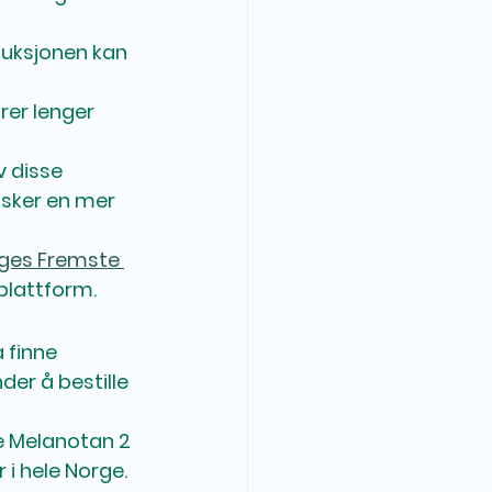
uksjonen kan 
rer lenger 
 disse 
sker en mer 
ges Fremste 
plattform.
 finne 
er å bestille 
le Melanotan 2 
i hele Norge. 