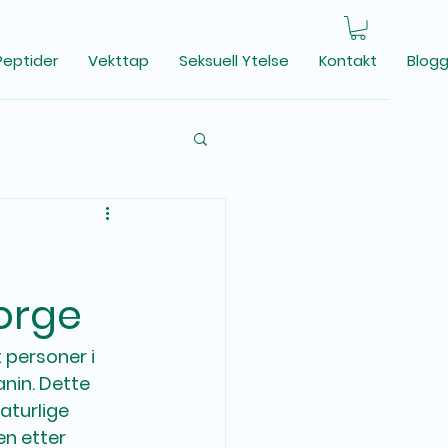
Peptider
Vekttap
Seksuell Ytelse
Kontakt
Blog
Norge
 personer i 
nin. Dette 
aturlige 
n etter 