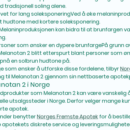
radisjonell soling alene.
vet for lang soleksponering
Ved å øke melaninprod
 hudtone med kortere soleksponering.
Melaninproduksjonen kan bidra til at brunfargen va
ng.
rsoner som ønsker en dypere brunfarge
På grunn av
elanotan 2 blitt etterspurt blant personer som øn
ppnå en solbrun hudtone på.
e som ønsker å utforske disse fordelene, tilbyr 
Nor
ang til Melanotan 2 gjennom sin nettbaserte apotek
anotan 2 i Norge
idprodukter som Melanotan 2 kan være vanskelig å
lle utsalgssteder i Norge. Derfor velger mange kund
rte apotek.
under benytter 
Norges Fremste Apotek
 for å bestil
e apotekets diskrete service og leveringsmuligheter 