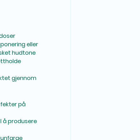
sdoser
onering eller 
nsket hudtone 
ettholde 
uktet gjennom 
fekter på 
l å produsere 
runfarge 