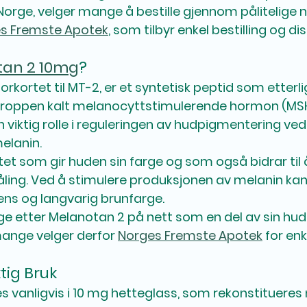
Norge, velger mange å bestille gjennom pålitelige 
s Fremste Apotek
, som tilbyr enkel bestilling og dis
tan 2 10mg
?
rkortet til 
MT-2
, er et syntetisk peptid som etterli
kroppen kalt 
melanocyttstimulerende hormon (MS
 viktig rolle i reguleringen av hudpigmentering ved
elanin.
et som gir huden sin farge og som også bidrar til 
ling. Ved å stimulere produksjonen av melanin kan
tens og langvarig brunfarge.
e etter Melanotan 2 på nett som en del av sin hudpl
mange velger derfor 
Norges Fremste Apotek
 for enk
tig Bruk
 vanligvis i 
10 mg hetteglass
, som rekonstitueres