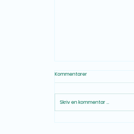
Kommentarer
Skriv en kommentar …
Kjøp BPC 157 trygt i Norge