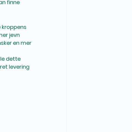
an finne 
e kroppens 
er jevn 
nsker en mer 
le dette 
ret levering 