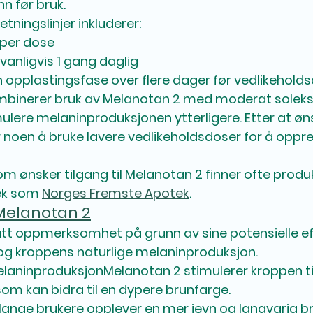
n før bruk.
tningslinjer inkluderer:
per dose
vanligvis 
1 gang daglig
 
opplastingsfase over flere dager
 før vedlikehold
binerer bruk av Melanotan 2 med moderat soleksp
mulere melaninproduksjonen ytterligere. Etter at ø
 noen å bruke lavere 
vedlikeholdsdoser
 for å oppr
om ønsker tilgang til Melanotan 2 finner ofte prod
ek som 
Norges Fremste Apotek
.
Melanotan 2
tt oppmerksomhet på grunn av sine potensielle ef
g kroppens naturlige melaninproduksjon.
melaninproduksjon
Melanotan 2 stimulerer kroppen ti
om kan bidra til en dypere brunfarge.
ange brukere opplever en mer jevn og langvarig b