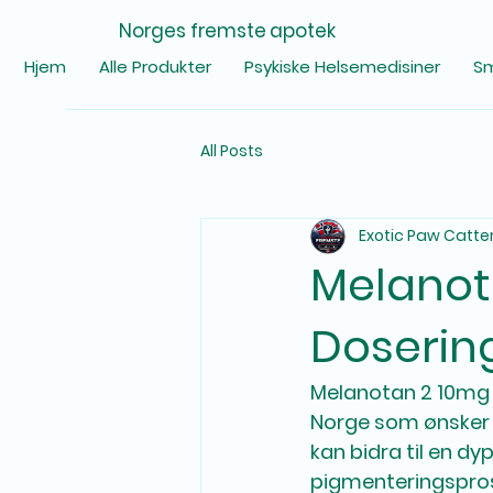
Norges fremste apotek
Hjem
Alle Produkter
Psykiske Helsemedisiner
Sm
All Posts
Exotic Paw Catte
Melanota
Dosering
Melanotan 2 10mg e
Norge som ønsker å
kan bidra til en d
pigmenteringspros