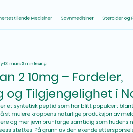
ertestillende Medisiner
Søvnmedisiner
Steroider og 
ry
13. mars
3 min lesing
n 2 10mg – Fordeler,
 og Tilgjengelighet i 
r et syntetisk peptid som har blitt populært blant
 stimulere kroppens naturlige produksjon av mela
ypere og mer jevn brunfarge samtidig som hudens n
ess støttes. På grunn av den økende etterspørsele