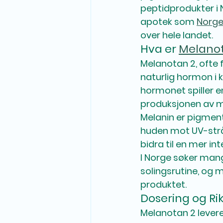
peptidprodukter i 
apotek som 
Norge
over hele landet.
Hva er 
Melano
Melanotan 2, ofte fo
naturlig hormon i 
hormonet spiller en
produksjonen av m
Melanin er pigment
huden mot UV-strå
bidra til en mer in
I Norge søker mang
solingsrutine, og 
produktet.
Dosering og Rik
Melanotan 2 leveres