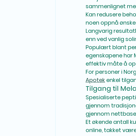
sammenlignet med t
Kan redusere beho
noen oppnå ønsket
Langvarig resultat
enn ved vanlig soli
Populært blant pe
egenskapene har M
effektiv måte å o
For personer i Norg
Apotek
 enkel tilg
Tilgang til Mel
Spesialiserte pept
gjennom tradisjone
gjennom nettbase
Et økende antall k
online, takket vær