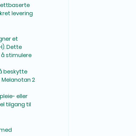
nettbaserte 
kret levering 
gner et 
H)
. Dette 
 å stimulere 
å beskytte 
 Melanotan 2 
eie- eller 
el tilgang til 
 med 