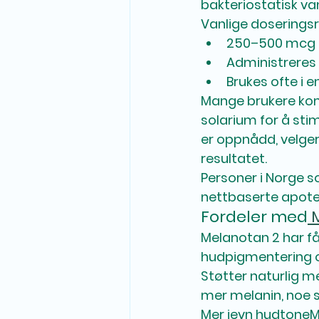
bakteriostatisk van
Vanlige doseringsre
250–500 mcg 
Administreres 
Brukes ofte i en
Mange brukere kom
solarium for å sti
er oppnådd, velger
resultatet.
Personer i Norge s
nettbaserte apot
Fordeler med
 
Melanotan 2 har få
hudpigmentering o
Støtter naturlig 
mer melanin, noe s
Mer jevn hudtone
M