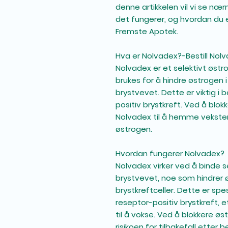
denne artikkelen vil vi se n
det fungerer, og hvordan du e
Fremste Apotek.
Hva er Nolvadex?-Bestill Nolv
Nolvadex er et selektivt øs
brukes for å hindre østrogen i
brystvevet. Dette er viktig 
positiv brystkreft. Ved å blok
Nolvadex til å hemme veksten
østrogen.
Hvordan fungerer Nolvadex?
Nolvadex virker ved å binde s
brystvevet, noe som hindrer 
brystkreftceller. Dette er sp
reseptor-positiv brystkreft, 
til å vokse. Ved å blokkere ø
risikoen for tilbakefall etter