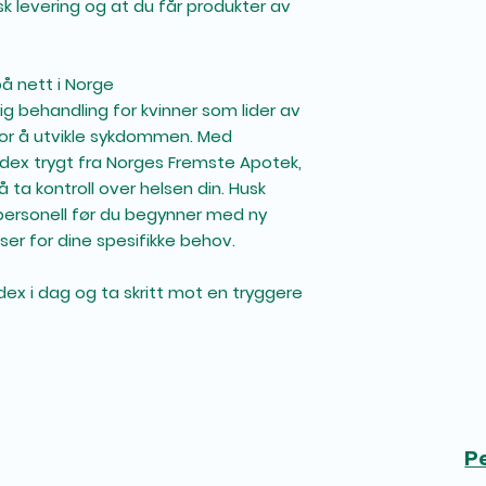
sk levering og at du får produkter av
på nett i Norge
ig behandling for kvinner som lider av
o for å utvikle sykdommen. Med
vadex trygt fra Norges Fremste Apotek,
 ta kontroll over helsen din. Husk
epersonell før du begynner med ny
ser for dine spesifikke behov.
ex i dag og ta skritt mot en tryggere
P