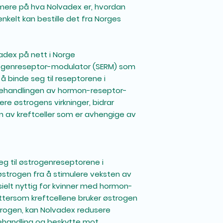
ærmere på hva Nolvadex er, hvordan
nkelt kan bestille det fra Norges
adex på nett i Norge
trogenreseptor-modulator (SERM) som
 å binde seg til reseptorene i
i behandlingen av hormon-reseptor-
kere østrogens virkninger, bidrar
 av kreftceller som er avhengige av
eg til østrogenreseptorene i
østrogen fra å stimulere veksten av
esielt nyttig for kvinner med hormon-
ettersom kreftcellene bruker østrogen
strogen, kan Nolvadex redusere
 behandling og beskytte mot