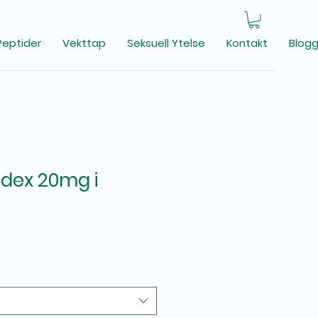
Peptider
Vekttap
Seksuell Ytelse
Kontakt
Blog
adex 20mg i
ris