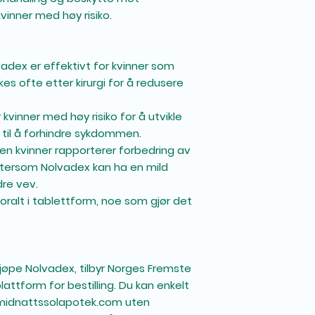
kvinner med høy risiko.
vadex er effektivt for kvinner som
kes ofte etter kirurgi for å redusere
r kvinner med høy risiko for å utvikle
 til å forhindre sykdommen.
oen kvinner rapporterer forbedring av
ersom Nolvadex kan ha en mild
dre vev.
 oralt i tablettform, noe som gjør det
kjøpe Nolvadex, tilbyr Norges Fremste
lattform for bestilling. Du kan enkelt
a midnattssolapotek.com uten