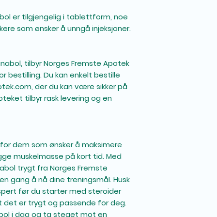
bol er tilgjengelig i tablettform, noe
ukere som ønsker å unngå injeksjoner.
anabol, tilbyr Norges Fremste Apotek
 bestilling. Du kan enkelt bestille
tek.com, der du kan være sikker på
teket tilbyr rask levering og en
g for dem som ønsker å maksimere
ygge muskelmasse på kort tid. Med
nabol trygt fra Norges Fremste
oen gang å nå dine treningsmål. Husk
pert før du starter med steroider
 at det er trygt og passende for deg.
ol i dag og ta steget mot en