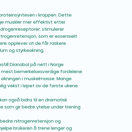
proteinsyntesen i kroppen. Dette
ge muskler mer effektivt etter
androgenreseptorer, stimulerer
itrogenretensjon, som er essensielt
ere opplever at de får raskere
lum og styrkeøkning.
still Dianabol på nett i Norge
de mest bemerkelsesverdige fordelene
e økningen i muskelmasse. Mange
lig vekst i løpet av de første ukene
 kan også bidra til en dramatisk
noe som gir bedre ytelse under trening
rbedre nitrogenretensjon og
hjelpe brukeren å trene lenger og