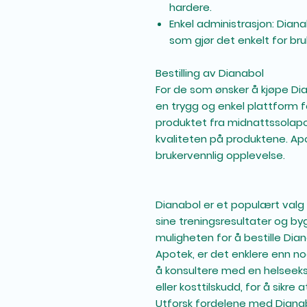
hardere.
Enkel administrasjon
: Diana
som gjør det enkelt for br
Bestilling av Dianabol
For de som ønsker å kjøpe Di
en trygg og enkel plattform for
produktet fra midnattssolapo
kvaliteten på produktene. Apo
brukervennlig opplevelse.
Dianabol er et populært val
sine treningsresultater og b
muligheten for å bestille Dia
Apotek, er det enklere enn n
å konsultere med en helseeks
eller kosttilskudd, for å sikre
Utforsk fordelene med Dianab