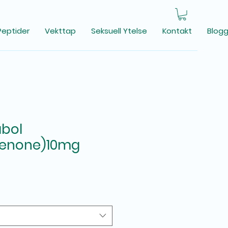
Peptider
Vekttap
Seksuell Ytelse
Kontakt
Blog
abol
ienone)10mg
spris