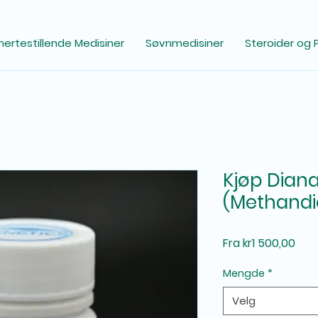
ertestillende Medisiner
Søvnmedisiner
Steroider og 
Kjøp Dian
(Methand
Salg
Fra
kr1 500,00
Mengde
*
Velg