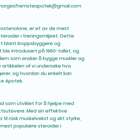
norgesfremsteapotek@gmail.com
ostenolone, er et av de mest
teroider i treningsmiljøet. Dette
tt blant kroppsbyggere og
 ble introdusert på 1960-tallet, og
or dem som ønsker å bygge muskler og
 artikkelen vil vi undersøke hva
gerer, og hvordan du enkelt kan
te Apotek.
oid som utviklet for å hjelpe med
ttsutøvere. Med sin effektive
 til rask muskelvekst og økt styrke,
 mest populære steroider i