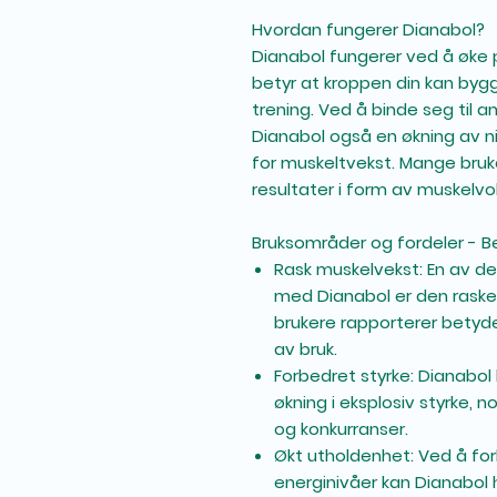
Hvordan fungerer Dianabol?
Dianabol fungerer ved å øke 
betyr at kroppen din kan byg
trening. Ved å binde seg til 
Dianabol også en økning av n
for muskeltvekst. Mange bruk
resultater i form av muskelvo
Bruksområder og fordeler - Be
Rask muskelvekst
: En av 
med Dianabol er den rask
brukere rapporterer betyde
av bruk.
Forbedret styrke
: Dianabol
økning i eksplosiv styrke, 
og konkurranser.
Økt utholdenhet
: Ved å fo
energinivåer kan Dianabol 