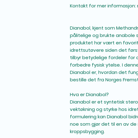
Kontakt for mer informasjon:
Dianabol, kjent som Methandr
pålitelige og brukte anabole s
produktet har vært en favori
idrettsutøvere siden det først
tilbyr betydelige fordeler f
forbedre fysisk ytelse. I denne
Dianabol er, hvordan det fun
bestille det fra Norges Frems
Hva er Dianabol?
Dianabol er et syntetisk ster
vektøkning og styrke hos idre
formulering kan Dianabol bidra
noe som gjør det til en av de
kroppsbygging.