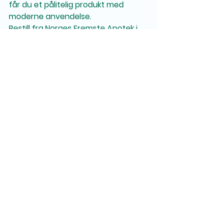
får du et pålitelig produkt med 
moderne anvendelse.
Bestill fra Norges Fremste Apotek i 
dag og opplev premium kvalitet og 
diskret levering i Norge.