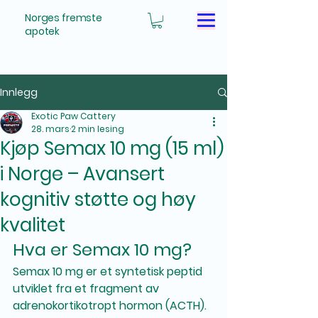
Norges fremste
apotek
Innlegg
Exotic Paw Cattery
28. mars
2 min lesing
Kjøp Semax 10 mg (15 ml)
i Norge – Avansert
kognitiv støtte og høy
kvalitet
Hva er Semax 10 mg?
Semax 10 mg er et syntetisk peptid 
utviklet fra et fragment av 
adrenokortikotropt hormon (ACTH). 