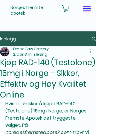
Norges fremste
apotek
Innlegg
Exotic Paw Cattery
2. apr.
3 min lesing
Kjøp RAD-140 (Testolone)
15mg i Norge – Sikker,
Effektiv og Høy Kvalitet
Online
Hvis du ønsker å 
kjøpe RAD-140 
(Testolone) 15mg i Norge
, er 
Norges 
Fremste Apotek
 det tryggeste 
valget. På 
noregesfremsteapotek.com
 tilbyr vi 