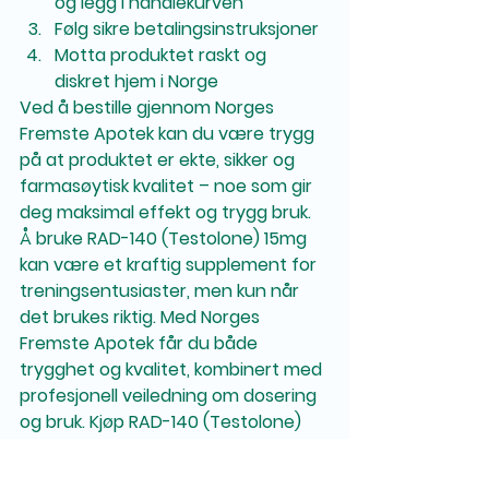
og legg i handlekurven
Følg sikre betalingsinstruksjoner
Motta produktet raskt og 
diskret hjem i Norge
Ved å bestille gjennom Norges 
Fremste Apotek kan du være trygg 
på at produktet er 
ekte, sikker og 
farmasøytisk kvalitet
 – noe som gir 
deg maksimal effekt og trygg bruk.
Å bruke RAD-140 (Testolone) 15mg 
kan være et kraftig supplement for 
treningsentusiaster, men kun når 
det brukes riktig. Med 
Norges 
Fremste Apotek
 får du både 
trygghet og kvalitet, kombinert med 
profesjonell veiledning om dosering 
og bruk. Kjøp 
RAD-140 (Testolone) 
15mg i Norge
 i dag via 
noregesfremsteapotek.com
 og 