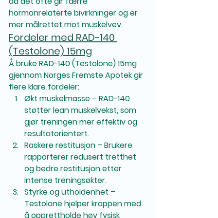
da det ofte gir færre 
hormonrelaterte bivirkninger og er 
mer målrettet mot muskelvev.
Fordeler med RAD-140 
(Testolone) 15mg
Å bruke RAD-140 (Testolone) 15mg 
gjennom Norges Fremste Apotek gir 
flere klare fordeler:
Økt muskelmasse
 – RAD-140 
støtter lean muskelvekst, som 
gjør treningen mer effektiv og 
resultatorientert.
Raskere restitusjon
 – Brukere 
rapporterer redusert tretthet 
og bedre restitusjon etter 
intense treningsøkter.
Styrke og utholdenhet
 – 
Testolone hjelper kroppen med 
å opprettholde høy fysisk 