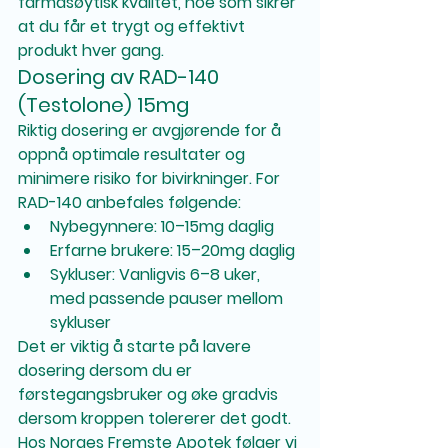
farmasøytisk kvalitet, noe som sikrer 
at du får et trygt og effektivt 
produkt hver gang.
Dosering av RAD-140 
(Testolone) 15mg
Riktig dosering er avgjørende for å 
oppnå optimale resultater og 
minimere risiko for bivirkninger. For 
RAD-140 anbefales følgende:
Nybegynnere:
 10–15mg daglig
Erfarne brukere:
 15–20mg daglig
Sykluser:
 Vanligvis 6–8 uker, 
med passende pauser mellom 
sykluser
Det er viktig å starte på lavere 
dosering dersom du er 
førstegangsbruker og øke gradvis 
dersom kroppen tolererer det godt. 
Hos 
Norges Fremste Apotek
 følger vi 