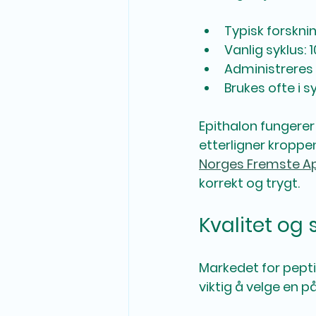
Typisk forskni
Vanlig syklus: 
Administreres 
Brukes ofte i s
Epithalon fungerer
etterligner kroppe
Norges Fremste A
korrekt og trygt.
Kvalitet og
Markedet for peptid
viktig å velge en p