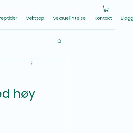
Peptider
Vekttap
Seksuell Ytelse
Kontakt
Blog
ed høy