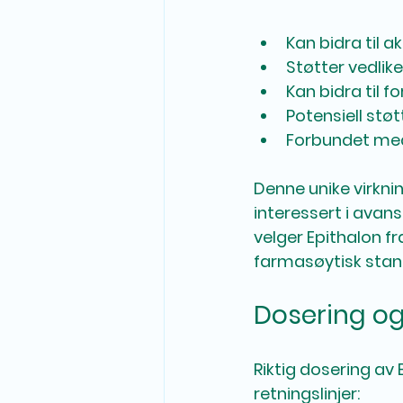
Kan bidra til a
Støtter vedlik
Kan bidra til 
Potensiell st
Forbundet med ø
Denne unike virkni
interessert i avan
velger Epithalon f
farmasøytisk stan
Dosering og
Riktig dosering av 
retningslinjer: