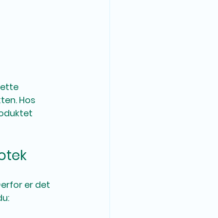
ette 
ten. Hos 
roduktet 
otek
erfor er det 
du: