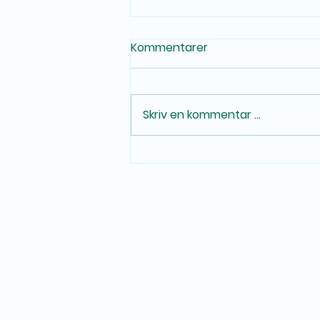
Kommentarer
Skriv en kommentar …
Kjøp BPC 157 trygt i Norge