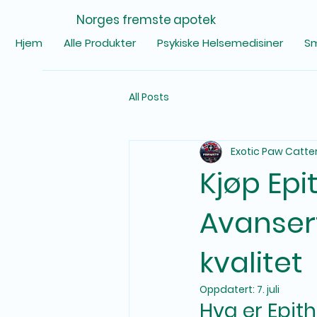
Norges fremste apotek
Hjem
Alle Produkter
Psykiske Helsemedisiner
Sm
All Posts
Exotic Paw Catte
Kjøp Epi
Avanser
kvalitet
Oppdatert:
7. juli
Hva er Epit