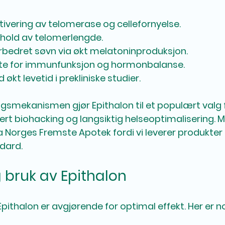
ktivering av telomerase og cellefornyelse.
ehold av telomerlengde.
forbedret søvn via økt melatoninproduksjon.
øtte for immunfunksjon og hormonbalanse.
kt levetid i prekliniske studier.
ngsmekanismen gjør Epithalon til et populært valg 
sert biohacking og langsiktig helseoptimalisering. 
ra Norges Fremste Apotek fordi vi leverer produkte
dard.
 bruk av Epithalon
Epithalon er avgjørende for optimal effekt. Her er n