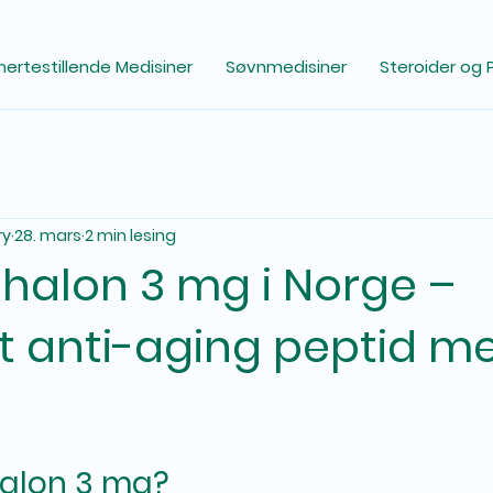
ertestillende Medisiner
Søvnmedisiner
Steroider og 
ry
28. mars
2 min lesing
thalon 3 mg i Norge –
t anti-aging peptid m
halon 3 mg?