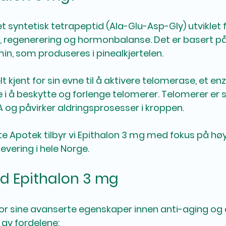
 et syntetisk tetrapeptid (Ala-Glu-Asp-Gly) utviklet 
g, regenerering og hormonbalanse. Det er basert på
in, som produseres i pinealkjertelen. 
lt kjent for sin evne til å aktivere telomerase, et 
olle i å beskytte og forlenge telomerer. Telomerer er 
og påvirker aldringsprosesser i kroppen. 
 Apotek tilbyr vi Epithalon 3 mg med fokus på høy
levering i hele Norge.
d Epithalon 3 mg
 for sine avanserte egenskaper innen anti-aging og 
 av fordelene: