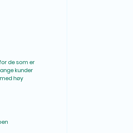
for de som er 
Mange kunder 
r med høy 
oen 