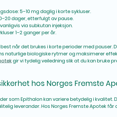
ngsdose: 5–10 mg daglig i korte sykluser.
10–20 dager, etterfulgt av pause.
vanligvis via subkutan injeksjon.
ykluser 1–2 ganger per år.
 best når det brukes i korte perioder med pauser. D
ns naturlige biologiske rytmer og maksimerer effek
potek
 gir vi tydelig veiledning slik at du kan bruke p
 sikkerhet hos Norges Fremste Ap
er som Epithalon kan variere betydelig i kvalitet. D
ålitelig leverandør. Hos Norges Fremste Apotek får 