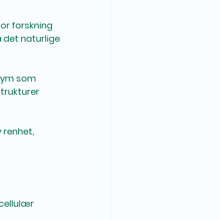
for forskning 
 det naturlige 
enzym som 
strukturer 
 renhet, 
cellulær 