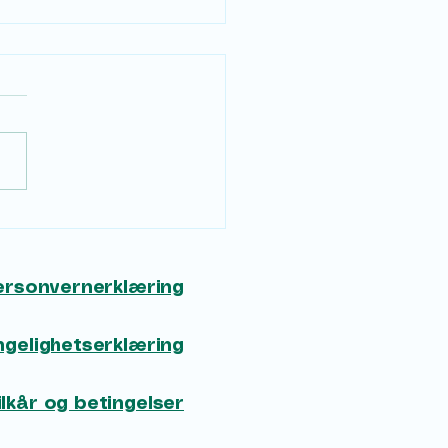
 Semax spray trygt i
ge
ersonvernerklæring
engelighetserklæring
ilkår og betingelser