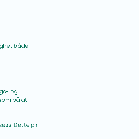
gghet både 
gs- og 
ksom på at 
ess. Dette gir 